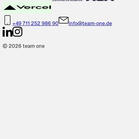
+49 711 252 986 90
info@team-one.de
©
2026
team one