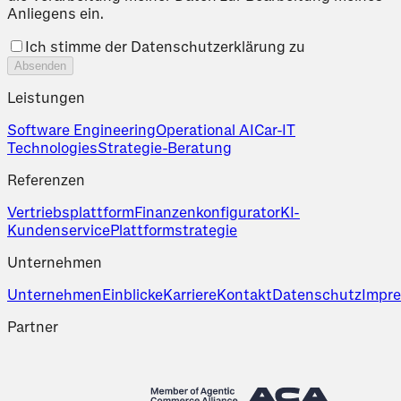
Anliegens ein.
Ich stimme der Datenschutzerklärung zu
Absenden
Leistungen
Software Engineering
Operational AI
Car-IT
Technologies
Strategie-Beratung
Referenzen
Vertriebsplattform
Finanzenkonfigurator
KI-
Kundenservice
Plattformstrategie
Unternehmen
Unternehmen
Einblicke
Karriere
Kontakt
Datenschutz
Impr
Partner