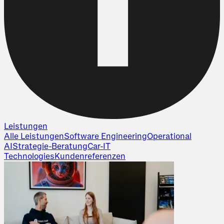
Leistungen
Alle
Leistungen
Software Engineering
Operational
AI
Strategie-Beratung
Car-IT
Technologies
Kundenreferenzen